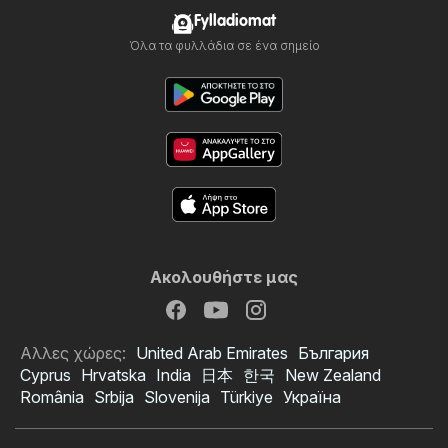
Fylladiomat
Όλα τα φυλλάδια σε ένα σημείο
Ακολουθήστε μας
Αλλες χώρες:
United Arab Emirates
България
Cyprus
Hrvatska
India
日本
한국
New Zealand
România
Srbija
Slovenija
Türkiye
Україна