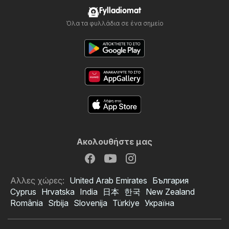
Fylladiomat
Όλα τα φυλλάδια σε ένα σημείο
Ακολουθήστε μας
Αλλες χώρες:
United Arab Emirates
България
Cyprus
Hrvatska
India
日本
한국
New Zealand
România
Srbija
Slovenija
Türkiye
Україна