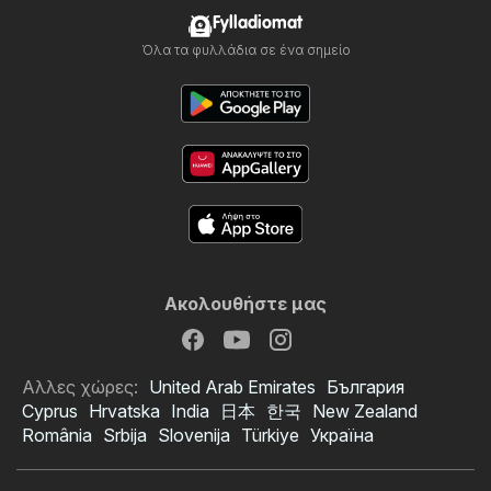
Fylladiomat
Όλα τα φυλλάδια σε ένα σημείο
Ακολουθήστε μας
Αλλες χώρες:
United Arab Emirates
България
Cyprus
Hrvatska
India
日本
한국
New Zealand
România
Srbija
Slovenija
Türkiye
Україна