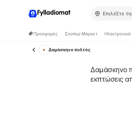
Fylladiomat
Προσφορές
Σούπερ Μάρκετ
Hλεκτρονικά
Δαμάσκηνο πολτός
Δαμάσκηνο π
εκπτώσεις α