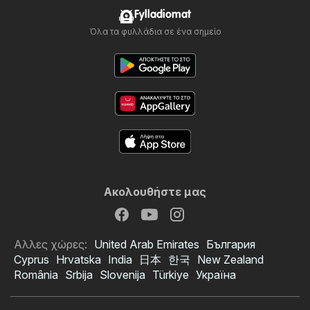
Fylladiomat
Όλα τα φυλλάδια σε ένα σημείο
Ακολουθήστε μας
Αλλες χώρες:
United Arab Emirates
България
Cyprus
Hrvatska
India
日本
한국
New Zealand
România
Srbija
Slovenija
Türkiye
Україна