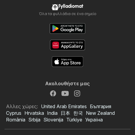
Fylladiomat
Όλα τα φυλλάδια σε ένα σημείο
Ακολουθήστε μας
Αλλες χώρες:
United Arab Emirates
България
Cyprus
Hrvatska
India
日本
한국
New Zealand
România
Srbija
Slovenija
Türkiye
Україна