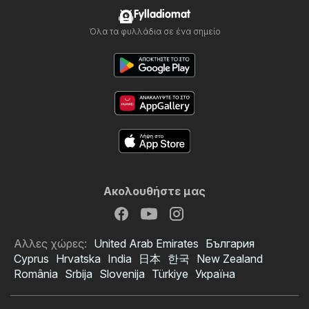
Fylladiomat
Όλα τα φυλλάδια σε ένα σημείο
Ακολουθήστε μας
Αλλες χώρες:
United Arab Emirates
България
Cyprus
Hrvatska
India
日本
한국
New Zealand
România
Srbija
Slovenija
Türkiye
Україна