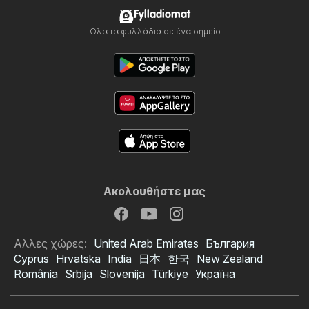
Fylladiomat
Όλα τα φυλλάδια σε ένα σημείο
Ακολουθήστε μας
Αλλες χώρες:
United Arab Emirates
България
Cyprus
Hrvatska
India
日本
한국
New Zealand
România
Srbija
Slovenija
Türkiye
Україна