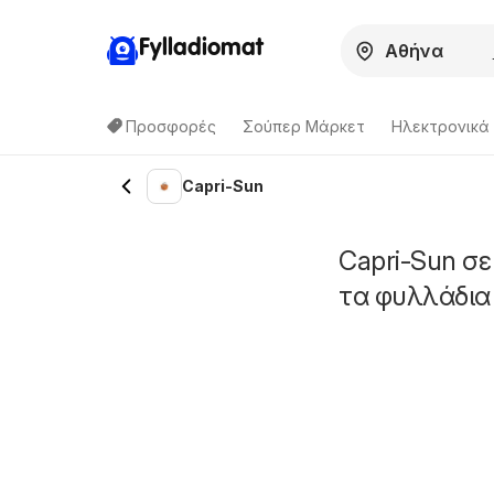
Fylladiomat
Προσφορές
Σούπερ Μάρκετ
Hλεκτρονικά
Capri-Sun
Capri-Sun σε
τα φυλλάδια