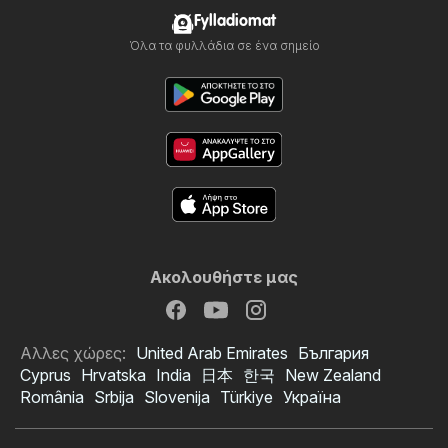
Fylladiomat
Όλα τα φυλλάδια σε ένα σημείο
Ακολουθήστε μας
Αλλες χώρες:
United Arab Emirates
България
Cyprus
Hrvatska
India
日本
한국
New Zealand
România
Srbija
Slovenija
Türkiye
Україна