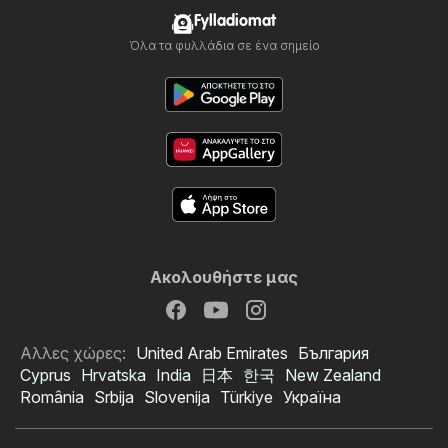
Fylladiomat
Όλα τα φυλλάδια σε ένα σημείο
Ακολουθήστε μας
Αλλες χώρες:
United Arab Emirates
България
Cyprus
Hrvatska
India
日本
한국
New Zealand
România
Srbija
Slovenija
Türkiye
Україна