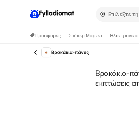
Fylladiomat
Προσφορές
Σούπερ Μάρκετ
Hλεκτρονικά
Βρακάκια-πάνες
Βρακάκια-πά
εκπτώσεις α