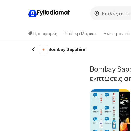
Fylladiomat
Προσφορές
Σούπερ Μάρκετ
Hλεκτρονικά
Bombay Sapphire
Bombay Sapp
εκπτώσεις α