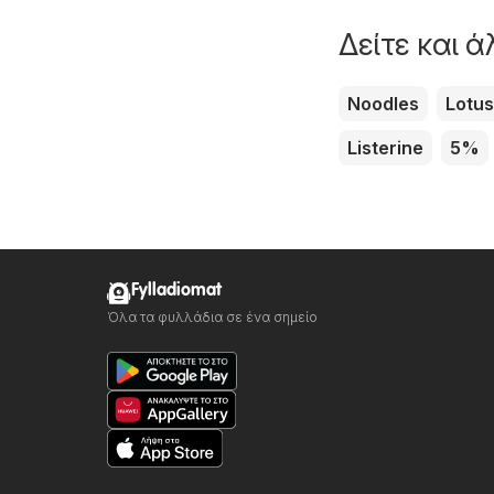
Δείτε και 
Noodles
Lotus
Listerine
5%
Fylladiomat
Όλα τα φυλλάδια σε ένα σημείο