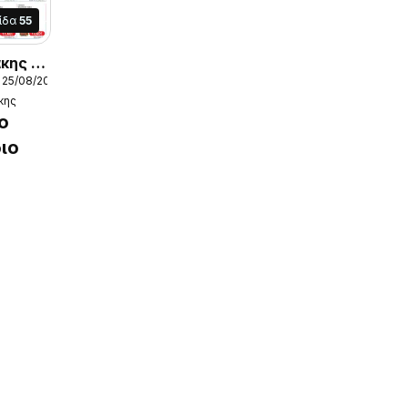
ίδα
55
κης -
 25/08/2026
ές
κης
ο
ιο