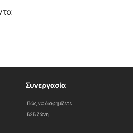
ντα
Συνεργασία
Πώς να διαφημίζετε
B2B ζώνη