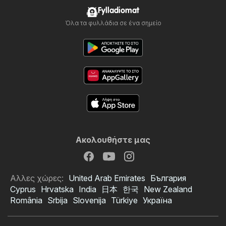
Fylladiomat
Όλα τα φυλλάδια σε ένα σημείο
Ακολουθήστε μας
Αλλες χώρες:
United Arab Emirates
България
Cyprus
Hrvatska
India
日本
한국
New Zealand
România
Srbija
Slovenija
Türkiye
Україна