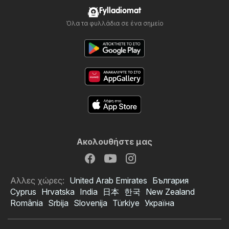
Fylladiomat
Όλα τα φυλλάδια σε ένα σημείο
Ακολουθήστε μας
Αλλες χώρες:
United Arab Emirates
България
Cyprus
Hrvatska
India
日本
한국
New Zealand
România
Srbija
Slovenija
Türkiye
Україна