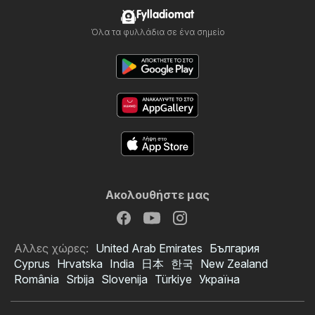
Fylladiomat
Όλα τα φυλλάδια σε ένα σημείο
Ακολουθήστε μας
Αλλες χώρες:
United Arab Emirates
България
Cyprus
Hrvatska
India
日本
한국
New Zealand
România
Srbija
Slovenija
Türkiye
Україна