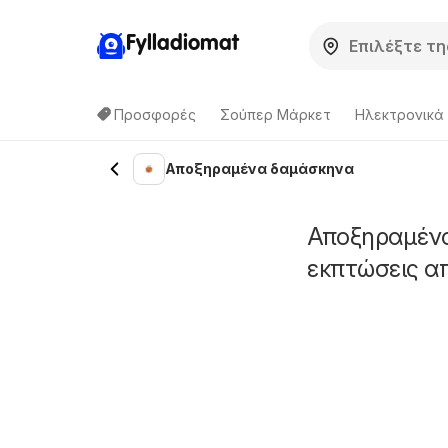
Fylladiomat
Προσφορές
Σούπερ Μάρκετ
Hλεκτρονικά
Αποξηραμένα δαμάσκηνα
Αποξηραμένα
εκπτώσεις α