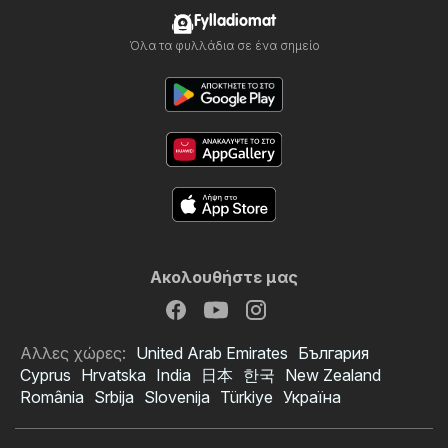
Fylladiomat
Όλα τα φυλλάδια σε ένα σημείο
Ακολουθήστε μας
Αλλες χώρες:
United Arab Emirates
България
Cyprus
Hrvatska
India
日本
한국
New Zealand
România
Srbija
Slovenija
Türkiye
Україна