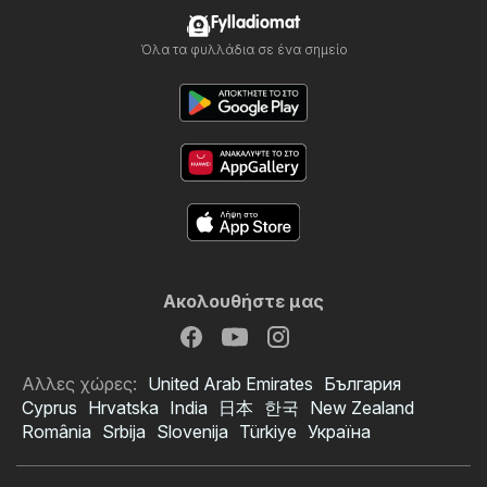
Fylladiomat
Όλα τα φυλλάδια σε ένα σημείο
Ακολουθήστε μας
Αλλες χώρες:
United Arab Emirates
България
Cyprus
Hrvatska
India
日本
한국
New Zealand
România
Srbija
Slovenija
Türkiye
Україна