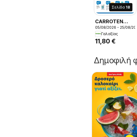
Σελίδα
18
CARROTEN
05/08/2026 - 25/08/20
Family
Γαλαξίας
αντηλιακό
11,80 €
γαλάκτωμα
SPF50 trigger,
Δημοφιλή φ
CARROTEN
Family
αντηλιακό
γαλάκτωμα
SPF50 trigger
270ml