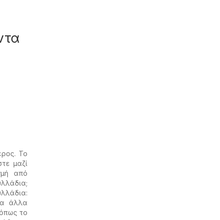
ντα
έρος. Το
στε μαζί
γμή από
υλλάδια;
υλλάδια:
ια άλλα
 όπως το