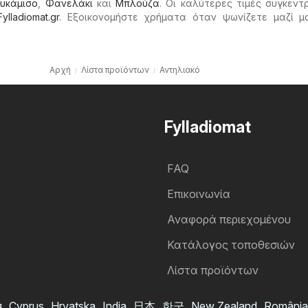
υκάμισο
,
Φανελάκι
και
Μπλούζα
. Οι καλύτερες τιμές συγκεν
Fylladiomat.gr
. Εξοικονομήστε χρήματα όταν ψωνίζετε μαζί μ
Αρχή
Λίστα προϊόντων
Αντηλιακό
Fylladiomat
FAQ
Επικοινωνία
Αναφορά περιεχομένου
Κατάλογος τοποθεσιών
Λίστα προϊόντων
я
Cyprus
Hrvatska
India
日本
한국
New Zealand
România