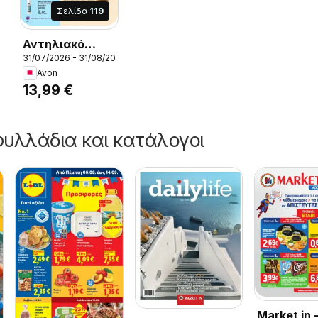
Σελίδα
119
Αντηλιακό
31/07/2026 - 31/08/2026
Προϊόν + Κρέμα
26
Avon
Avon SK!N.,
13,99 €
Αντηλιακό
Προϊόν + Κρέμα
Avon SK!N.
υλλάδια και κατάλογοι
Market in 