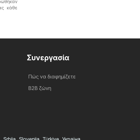
τρώθηκαν
ας κάθε
Συνεργασία
Πώς να διαφημίζετε
B2B ζώνη
Srbija
Slovenija
Türkiye
Україна