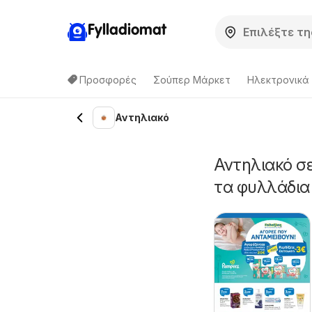
Fylladiomat
Προσφορές
Σούπερ Μάρκετ
Hλεκτρονικά
Αντηλιακό
Αντηλιακό σ
τα φυλλάδια