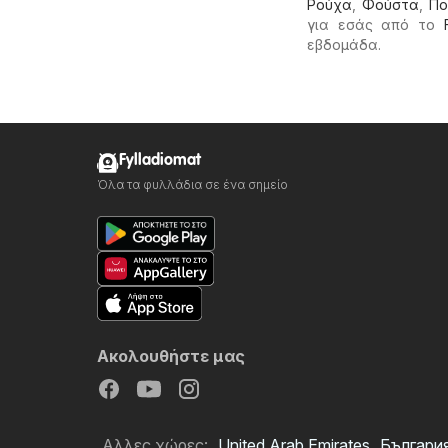
Ρούχα
,
Φούστα
,
Πο
για εσάς από το
εβδομάδα.
Fylladiomat
Όλα τα φυλλάδια σε ένα σημείο
Ακολουθήστε μας
Αλλες χώρες:
United Arab Emirates
Българи