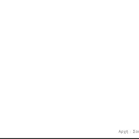
Αρχή
Σο