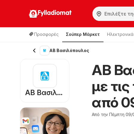
Fylladiomat
Προσφορές
Σούπερ Μάρκετ
Hλεκτρονικά
ΑΒ Βασιλόπουλος
ΑΒ Βα
με τι
ΑΒ Βασιλόπουλος
από 0
Από την Πέμπτη 09/