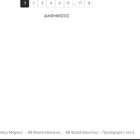
...
1
2
3
4
5
6
17
ΔΙΑΦΗΜΙΣΕΙΣ
ύπερ Μάρκετ
ΑΒ Βασιλόπουλος
ΑΒ Βασιλόπουλος - Προσφορές vol.2