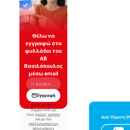
Θέλω να
εγγραφώ στο
φυλλάδιο του
ΑΒ
Βασιλόπουλος
μέσω email
Εγγραφή
Με τη σύνδεση
συμφωνείτε με
τους
όρους χρήσης
και με την
επεξεργασία των
προσωπικών